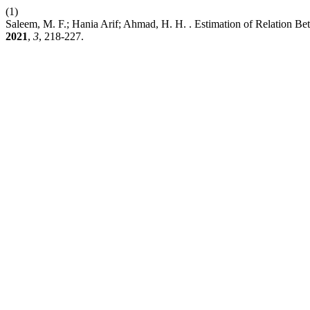
(1)
Saleem, M. F.; Hania Arif; Ahmad, H. H. . Estimation of Relation Be
2021
,
3
, 218-227.